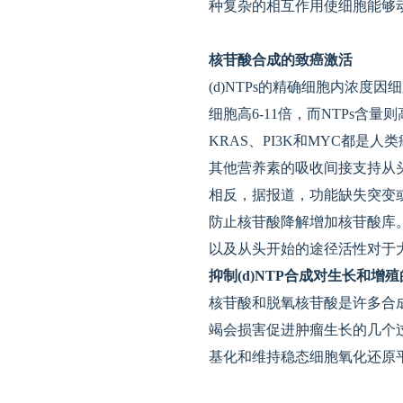
种复杂的相互作用使细胞能够
核苷酸合成的致癌激活
(d)NTPs的精确细胞内浓
细胞高6-11倍，而NTPs含量
KRAS、PI3K和MYC都
其他营养素的吸收间接支持从
相反，据报道，功能缺失突变或
防止核苷酸降解增加核苷酸库
以及从头开始的途径活性对于
抑制(d)NTP合成对生长和增
核苷酸和脱氧核苷酸是许多合成
竭会损害促进肿瘤生长的几个过
基化和维持稳态细胞氧化还原