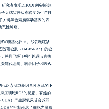
研究者发现DHODH抑制的效
I从启动子近端暂停状态转变为生产性
制了关键黑色素瘤驱动基因的表
他恶性肿瘤。
会损害糖基化反应。尽管嘧啶缺
糖胺（O-Glc-NAc）的糖
竞争，并且已经证明可以调节直接
调以及关键代谢酶、转录因子和表观
的代谢紊乱或基因毒性紊乱的下
癌症细胞ROS的稳态。有趣的
CDA）产生脱氧尿苷会减弱
HODH的抑制耗尽了细胞内脱氧