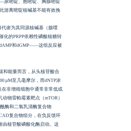
基——尿嘧啶、胞嘧啶、胸腺嘧啶
因此游离嘧啶核碱基不能有效挽
解代谢为其同源核碱基（腺嘌
化的PRPP依赖性磷酸核糖转
AMP和dGMP——这组反应被
管就碳和能量而言，从头核苷酸合
 µM至几毫摩尔，而dNTP浓
活性在非增殖细胞中通常非常低或
乳动物雷帕霉素靶点（mTOR）
氨酰酶和二氢乳清酶复合物
和CAD复合物组分，在负反馈环
代谢由核苷酸磷酸化酶启动。这