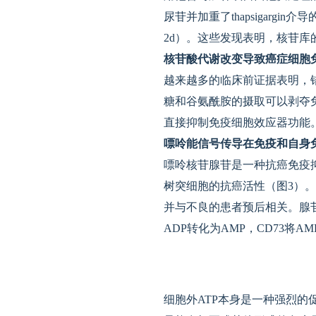
尿苷并加重了thapsigar
2d）。这些发现表明，核苷库
核苷酸代谢改变导致癌症细胞
越来越多的临床前证据表明，
糖和谷氨酰胺的摄取可以剥夺
直接抑制免疫细胞效应器功能
嘌呤能信号传导在免疫和自身
嘌呤核苷腺苷是一种抗癌免疫
树突细胞的抗癌活性（图3）
并与不良的患者预后相关。腺苷的
ADP转化为AMP，CD73
细胞外ATP本身是一种强烈的