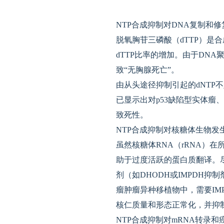
NTP合成抑制对DNA复制和
脱氧胸苷三磷酸（dTTP）是合
dTTP比率的增加。由于DNA
致“无胸腺死亡”。
由从头途径抑制引起的dNTP
已显示出对p53缺陷型实体
致死性。
NTP合成抑制对核糖体生物发
虽然核糖体RNA（rRNA）
助于过度活跃的蛋白质翻译。尽管
剂（如DHODH或IMPDH
瘤肿瘤异种移植物中，需要IMP
核仁质量和形态正常化，并抑
NTP合成抑制对mRNA转录