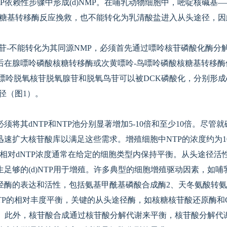
ATP依赖性步骤中形成(d)NMP。在哺乳动物细胞中，嘧啶核碱
酸核糖基转移酶反应挽救，也不能转化为乳清酸盐进入从头途径，
苷-不能转化为其同源NMP，必须首先通过嘌呤核苷磷酸化酶分
在腺嘌呤磷酸核糖转移酶或次黄嘌呤-鸟嘌呤磷酸核糖基转移酶催
嘌呤脱氧核苷脱氧腺苷和脱氧鸟苷可以被DCK磷酸化，分别形成d
径（图1）。
须将其dNTP和NTP池分别显著增加5-10倍和至少10倍。尽
速扩大核苷酸库以满足这些需求。增殖细胞中NTP的浓度约为100
µM，相对dNTP浓度通常在给定的细胞类型内保持平衡。从头途径
足够的(d)NTP用于增殖。许多典型的细胞增殖驱动因素，如哺
径酶的表达和活性，包括氨基甲酰基磷酸合成酶2、天冬氨酸转
)NTP的相对丰度平衡，关键的从头途径酶，如核糖核苷酸还原酶
下调。此外，核苷酸合成通过核苷酸分解代谢来平衡，核苷酸分解