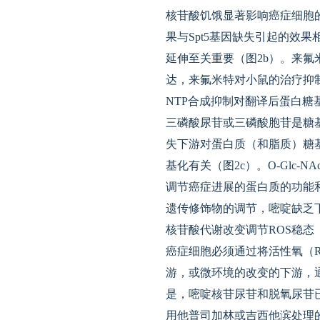
核苷酸饥饿显著影响癌症细胞
果与Spt5基因缺失引起的效果相
延伸至关重要（图2b）。来氟
达，来氟米特对小鼠的治疗抑
NTP合成抑制对翻译后蛋白糖
三磷酸尿苷或三磷酸胞苷是糖
失下游对蛋白质（和脂质）糖基化
基化有关（图2c）。O-Gl
调节癌症进展的蛋白质的功能和稳
遗传修饰物的调节，嘧啶缺乏下游受
核苷酸代谢改变调节ROS稳态
癌症细胞必须通过将活性氧（
游，或微环境的改变的下游，通
是，嘧啶核苷尿苷和脱氧尿苷
用他普司加林或吉西他滨处理的