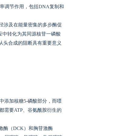
速率调节作用，包括DNA复制和
径涉及在能量密集的多步酶促
应中转化为其同源核苷一磷酸
从头合成的阻断具有重要意义
中添加核糖5-磷酸部分，而嘌
都需要ATP、谷氨酰胺衍生的
激酶（DCK）和胸苷激酶