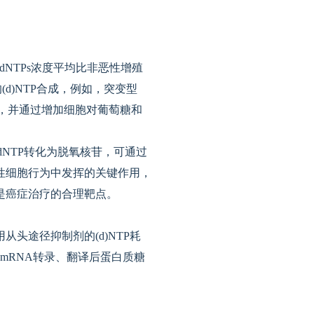
dNTPs浓度平均比非恶性增殖
(d)NTP合成，例如，突变型
达，并通过增加细胞对葡萄糖和
NTP转化为脱氧核苷，可通过
性细胞行为中发挥的关键作用，
是癌症治疗的合理靶点。
头途径抑制剂的(d)NTP耗
mRNA转录、翻译后蛋白质糖