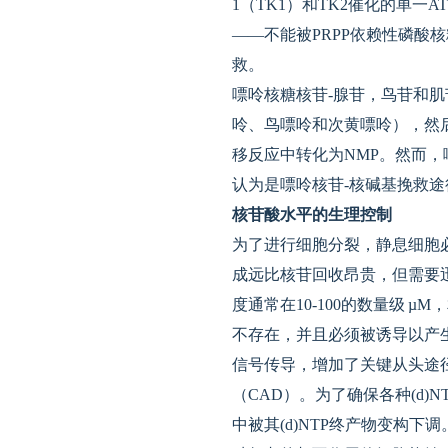
1（TK1）和TK2催化的单一
——不能被PRPP依赖性磷
救。
嘌呤核糖核苷-腺苷，鸟苷和肌
呤、鸟嘌呤和次黄嘌呤），然后
移反应中转化为NMP。然而，
认为是嘌呤核苷-核碱基挽救途
核苷酸水平的生理控制
为了进行细胞分裂，静息细胞必
成远比核苷回收昂贵，但需要迅
度通常在10-100的数量级 
不存在，并且必须被诱导以产生
信号传导，增加了关键从头途
（CAD）。为了确保各种(d
中被其(d)NTP终产物变构