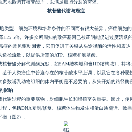
动态地微调其核苷酸库，以满足细胞分裂的需求。
核苷酸代谢与癌症
度因细胞类型、细胞环境和培养条件的不同而有很大差异，癌症细胞的
则高1.25-5倍。许多众所周知的致癌基因已被证明能促进过度活跃的
是人类癌症的常见驱动因素，它们促进了关键从头途径酶的活性和表
头途径流量，以提供所需的ATP、核糖和氨基酸。
核苷酸分解代谢酶沉默，如SAM结构域和含HD结构域1，其将d
。鉴于人类癌症中普遍存在的核苷酸水平上调，以及它在各种恶
大多数哺乳动物组织的体内平衡是不必要的，从头开始的路径酶
殖的影响
代谢过程的重要底物，对细胞生长和增殖至关重要。因此，使用从
程，包括DNA复制/修复、核糖体生物发生和蛋白质翻译、致癌
平衡（图2）。
图2