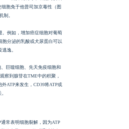
激，使细胞免于他普司加京毒性（图
机制。
避。例如，增加癌症细胞对葡萄
细胞分泌的乳酸或犬尿蛋白可以
疫逃逸。
胞、巨噬细胞、先天免疫细胞和
观察到腺苷在TME中的积聚，
ATP来发生，CD39将ATP或
关。
P通常表明细胞裂解，因为ATP