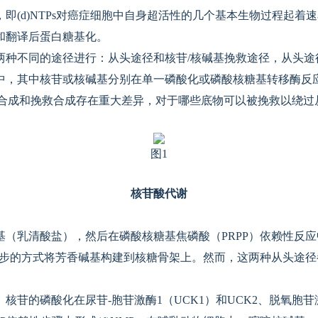
即(d)NTPs对癌症细胞中自身超活性的几个基本生物过程起着
和翻译后蛋白糖基化。
两种不同的途径进行：从头途径和核苷/核碱基挽救途径，从头途
中，其中核苷或核碱基分别在单一磷酸化或磷酸核糖基转移酶反
头合成和挽救合成存在重大差异，对于哪些底物可以被挽救以绕过
图1
核苷酸代谢
（乳清酸盐），然后在磷酸核糖基焦磷酸（PRPP）依赖性反应
逐步的方式将芳香碱基构建到核糖骨架上。然而，这两种从头途径
核苷的磷酸化在尿苷-胞苷激酶1（UCK1）和UCK2、脱氧胞苷