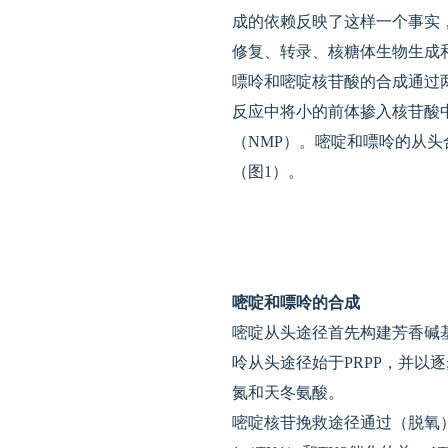
成的依赖反映了这样一个事实，
修复、转录、核糖体生物生成
嘌呤和嘧啶核苷酸的合成通过
反应中将小的前体掺入核苷酸
（NMP）。嘧啶和嘌呤的从
（图1）。
嘧啶和嘌呤的合成
嘧啶从头途径首先构建芳香碱基
呤从头途径始于PRPP，并以
氮和天冬氨酸。
嘧啶核苷挽救途径通过（脱氧）