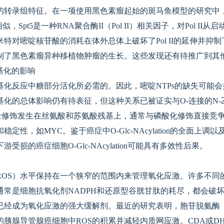
的转录组特征。在一项使用黑色素瘤起始的斑马鱼模型的研究中，
似，Spt5是一种RNA聚合酶II（Pol II）相关因子，对Pol I
米特对嘧啶核苷酸的消耗在体外总体上破坏了Pol II的延伸并抑
制了黑色素瘤异种移植物肿瘤的生长。这些发现还有待推广到其
基化的影响
基化反应中糖部分活化所必需的。因此，嘧啶NTPs的缺失可能
的总体影响仍有待表征，但这种关系已被证实与O-连接的N-乙酰葡
c-NAc修饰发生在丝氨酸和苏氨酸残基上，通常与磷酸化修饰直接
定性，如MYC。鉴于癌症中O-Glc-NAcylation的全面上
损的癌症细胞O-Glc-NAcylation可能具有多效性后果。
ROS）水平保持在一个狭窄的范围内来管理氧化应激。许多不同
常是细胞抗氧化剂NADPH和还原型谷胱甘肽的耗尽，都会破坏
已经成为氧化应激的强大缓解剂。最近的研究表明，胞苷脱氨酶（
胰腺导管腺癌细胞中ROS的积累并减轻内质网应激。CDA或D