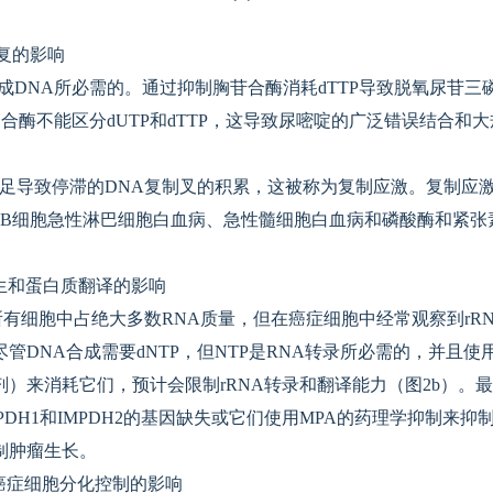
修复的影响
成DNA所必需的。通过抑制胸苷合酶消耗dTTP导致脱氧尿苷三磷
聚合酶不能区分dUTP和dTTP，这导致尿嘧啶的广泛错误结合和
不足导致停滞的DNA复制叉的积累，这被称为复制应激。复制应
瘤、B细胞急性淋巴细胞白血病、急性髓细胞白血病和磷酸酶和紧
生和蛋白质翻译的影响
在所有细胞中占绝大多数RNA质量，但在癌症细胞中经常观察到rR
DNA合成需要dNTP，但NTP是RNA转录所必需的，并且使用
抑制剂）来消耗它们，预计会限制rRNA转录和翻译能力（图2b）
DH1和IMPDH2的基因缺失或它们使用MPA的药理学抑制来抑制
制肿瘤生长。
和癌症细胞分化控制的影响