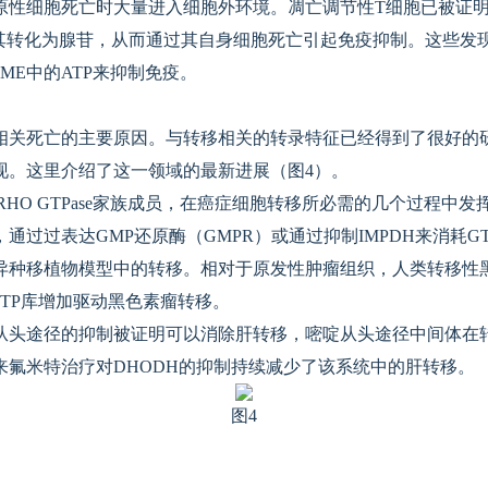
原性细胞死亡时大量进入细胞外环境。凋亡调节性T细胞已被证明
3将其转化为腺苷，从而通过其自身细胞死亡引起免疫抑制。这些
TME中的ATP来抑制免疫。
相关死亡的主要原因。与转移相关的转录特征已经得到了很好的
现。这里介绍了这一领域的最新进展（图4）。
是RHO GTPase家族成员，在癌症细胞转移所必需的几个过程
通过过表达GMP还原酶（GMPR）或通过抑制IMPDH来消耗G
异种移植物模型中的转移。相对于原发性肿瘤组织，人类转移性黑
GTP库增加驱动黑色素瘤转移。
从头途径的抑制被证明可以消除肝转移，嘧啶从头途径中间体在
来氟米特治疗对DHODH的抑制持续减少了该系统中的肝转移。
图4