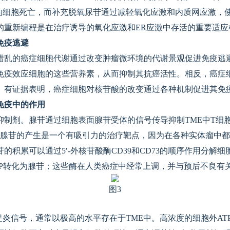
gin介导的细胞死亡，而补充脱氧尿苷通过减轻氧化应激和内质网应
的重新编程是在治疗诱导的氧化应激和ER应激中存活的重要适应
免疫逃避
错乱的癌症细胞代谢通过改变肿瘤微环境的代谢景观促进免疫逃
免疫效应细胞的这些营养素，从而抑制其抗癌活性。相反，癌症
。有证据表明，癌症细胞对核苷酸的改变通过各种机制促进其免
免疫中的作用
抑制剂。腺苷通过细胞表面腺苷受体的信号传导抑制TME中T细
。腺苷的产生是一个有吸引力的治疗靶点，因为在各种实体瘤中都
积累可以通过5′-外核苷酸酶CD39和CD73的顺序作用分解细胞外
将AMP转化为腺苷；这些酶在人类癌症中经常上调，并与预后不良有
图3
促炎信号，通常以极高的水平存在于TME中。高浓度的细胞外AT