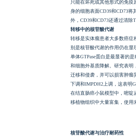
只能在坏死或其他形式的免疫
身的细胞表面CD39和CD7
外，CD39和CD73还通过清除
转移中的核苷酸代谢
转移是实体瘤患者大多数癌症
别是核苷酸代谢的作用仍在显
单体GTPase蛋白是最显著的
和细胞外基质降解。研究表明，
迁移和侵袭，并可以损害肿瘤
下调和IMPDH2上调，这表明
在结直肠癌小鼠模型中，嘧啶
移植物组织中大量富集，使用
核苷酸代谢与治疗耐药性