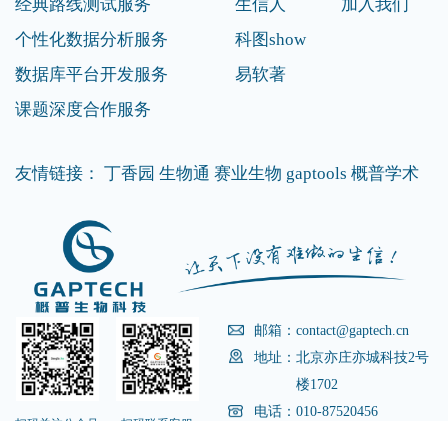
经典路线测试服务
生信人
加入我们
个性化数据分析服务
科图show
数据库平台开发服务
易软著
课题深度合作服务
友情链接：
丁香园
生物通
赛业生物
gaptools
概普学术
邮箱：contact@gaptech.cn
地址：
北京亦庄亦城科技2号
楼1702
电话：
010-87520456
扫码关注公众号
扫码联系客服